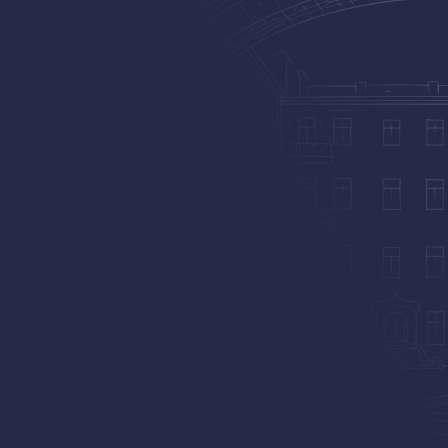
РАССРОЧКА
КВАРТИР
СРОК СДАЧИ
Сдан
30/70
113 шт.
200 метров
До видовой Синопской набережной