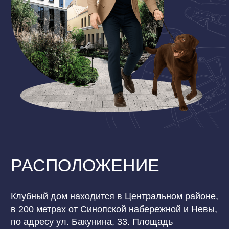
НА
18
11
ПРОЕКТОВ
РЫНКЕ
ДИПЛОМОВ
60
100
ОБЪЕКТОВ
И НАГРАД
Группа компаний «ПСК» строит дома с яркой
индивидуальностью в тех районах и сегментах,
которые всегда и особенно интересны
покупателям новой недвижимости.
Лидер по объёму строительства
в классе апартаментов, возводит премиальную
недвижимость на Петроградской стороне и в
Центральном районе. Все объекты сдаются в срок.
Рейтинг на ЕРЗ максимальный — 5 баллов.
УТОЧНИТЕ
ДОСТУПНЫЕ
ВАРИАНТЫ КВАРТИР