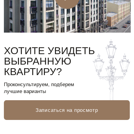
Полное представление о проекте в одном
документе
Узнайте детали расположения, преимущества
района, особенности архитектуры и планировок.
Буклет поможет понять, почему этот дом — удачный
выбор для жизни и инвестиций
PDF 8MB
Время скачивания – 4 секунды
Скачать
Предпросмотр