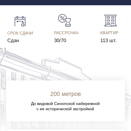
с еe исторической застройкой
10 минут
Пешком до площади Александра Невского
и Невского проспекта
113 квартир
Среди планировочных решений — квартиры
с террасами и эркерами
70 машиномест
В подземном паркинге предусмотрены
машиноместа для электромобилей