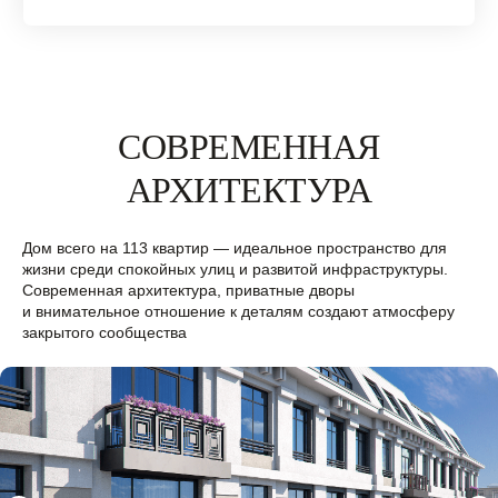
СОВРЕМЕННАЯ
АРХИТЕКТУРА
Большая и просторная
Видовые квартиры
Дом всего на 113 квартир — идеальное пространство для
терраса
и панорамные окна
жизни среди спокойных улиц и развитой инфраструктуры.
Современная архитектура, приватные дворы
и внимательное отношение к деталям создают атмосферу
закрытого сообщества
Вместительные
Высота потолков
гардеробные
до 3,5 метра