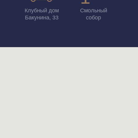
ОФИЦИАЛЬНЫЙ САЙТ
psk-info.ru
+7 (812) 640 65 65
Преимущества
О проекте
Планировки
Расположение
Контакты